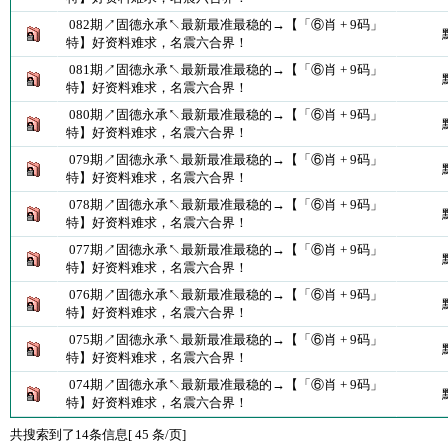
082期↗固德永承↖最新最准最稳的→【「⑥肖 + 9码」
特】好资料难求，名震六合界！
081期↗固德永承↖最新最准最稳的→【「⑥肖 + 9码」
特】好资料难求，名震六合界！
080期↗固德永承↖最新最准最稳的→【「⑥肖 + 9码」
特】好资料难求，名震六合界！
079期↗固德永承↖最新最准最稳的→【「⑥肖 + 9码」
特】好资料难求，名震六合界！
078期↗固德永承↖最新最准最稳的→【「⑥肖 + 9码」
特】好资料难求，名震六合界！
077期↗固德永承↖最新最准最稳的→【「⑥肖 + 9码」
特】好资料难求，名震六合界！
076期↗固德永承↖最新最准最稳的→【「⑥肖 + 9码」
特】好资料难求，名震六合界！
075期↗固德永承↖最新最准最稳的→【「⑥肖 + 9码」
特】好资料难求，名震六合界！
074期↗固德永承↖最新最准最稳的→【「⑥肖 + 9码」
特】好资料难求，名震六合界！
共搜索到了14条信息[ 45 条/页]