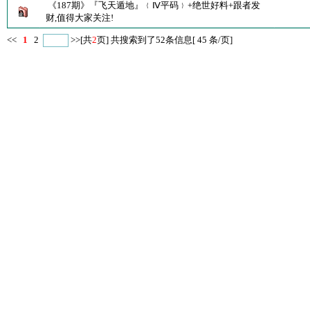
《187期》『飞天遁地』﹛Ⅳ平码﹜+绝世好料+跟者发
财,值得大家关注!
<<
1
2
>>
[共
2
页] 共搜索到了52条信息[ 45 条/页]