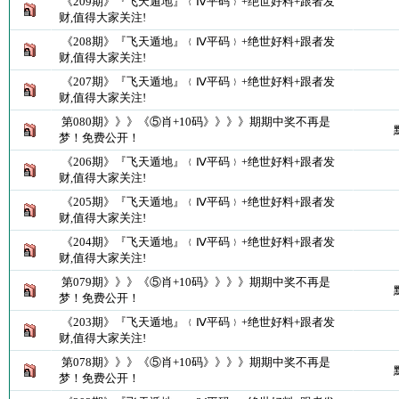
《209期》『飞天遁地』﹛Ⅳ平码﹜+绝世好料+跟者发
财,值得大家关注!
《208期》『飞天遁地』﹛Ⅳ平码﹜+绝世好料+跟者发
财,值得大家关注!
《207期》『飞天遁地』﹛Ⅳ平码﹜+绝世好料+跟者发
财,值得大家关注!
第080期》》》《⑤肖+10码》》》》期期中奖不再是
梦！免费公开！
《206期》『飞天遁地』﹛Ⅳ平码﹜+绝世好料+跟者发
财,值得大家关注!
《205期》『飞天遁地』﹛Ⅳ平码﹜+绝世好料+跟者发
财,值得大家关注!
《204期》『飞天遁地』﹛Ⅳ平码﹜+绝世好料+跟者发
财,值得大家关注!
第079期》》》《⑤肖+10码》》》》期期中奖不再是
梦！免费公开！
《203期》『飞天遁地』﹛Ⅳ平码﹜+绝世好料+跟者发
财,值得大家关注!
第078期》》》《⑤肖+10码》》》》期期中奖不再是
梦！免费公开！