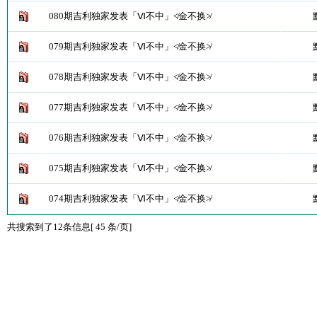
080期吉利独家发表「Ⅵ不中」≮金不换≯
079期吉利独家发表「Ⅵ不中」≮金不换≯
078期吉利独家发表「Ⅵ不中」≮金不换≯
077期吉利独家发表「Ⅵ不中」≮金不换≯
076期吉利独家发表「Ⅵ不中」≮金不换≯
075期吉利独家发表「Ⅵ不中」≮金不换≯
074期吉利独家发表「Ⅵ不中」≮金不换≯
共搜索到了12条信息[ 45 条/页]