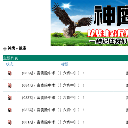
神鹰
» 搜索
主题列表
状态
标题
（085期）富贵险中求〈〖六肖中〗〉！
（084期）富贵险中求〈〖六肖中〗〉！
（083期）富贵险中求〈〖六肖中〗〉！
（082期）富贵险中求〈〖六肖中〗〉！
（081期）富贵险中求〈〖六肖中〗〉！