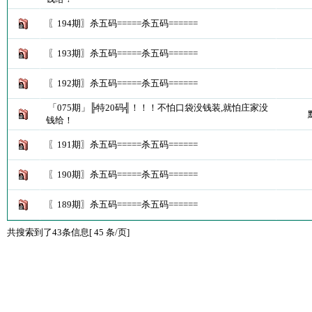
〖194期〗杀五码=====杀五码======
〖193期〗杀五码=====杀五码======
〖192期〗杀五码=====杀五码======
「075期」╠特20码╣！！！不怕口袋没钱装,就怕庄家没
钱给！
〖191期〗杀五码=====杀五码======
〖190期〗杀五码=====杀五码======
〖189期〗杀五码=====杀五码======
共搜索到了43条信息[ 45 条/页]