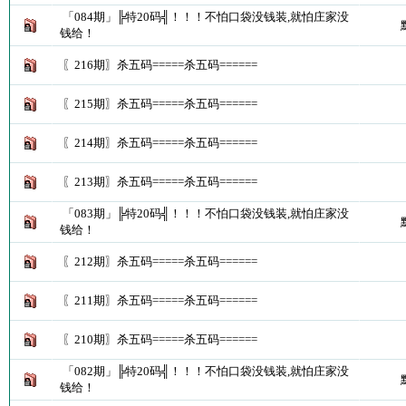
「084期」╠特20码╣！！！不怕口袋没钱装,就怕庄家没
钱给！
〖216期〗杀五码=====杀五码======
〖215期〗杀五码=====杀五码======
〖214期〗杀五码=====杀五码======
〖213期〗杀五码=====杀五码======
「083期」╠特20码╣！！！不怕口袋没钱装,就怕庄家没
钱给！
〖212期〗杀五码=====杀五码======
〖211期〗杀五码=====杀五码======
〖210期〗杀五码=====杀五码======
「082期」╠特20码╣！！！不怕口袋没钱装,就怕庄家没
钱给！