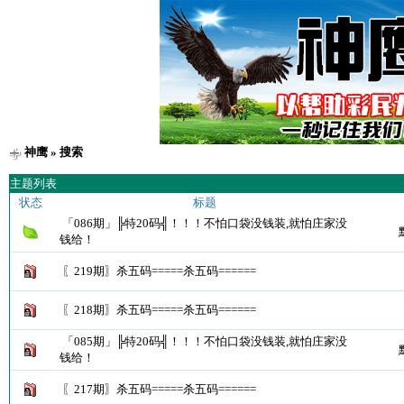
神鹰
» 搜索
主题列表
状态
标题
「086期」╠特20码╣！！！不怕口袋没钱装,就怕庄家没
钱给！
〖219期〗杀五码=====杀五码======
〖218期〗杀五码=====杀五码======
「085期」╠特20码╣！！！不怕口袋没钱装,就怕庄家没
钱给！
〖217期〗杀五码=====杀五码======