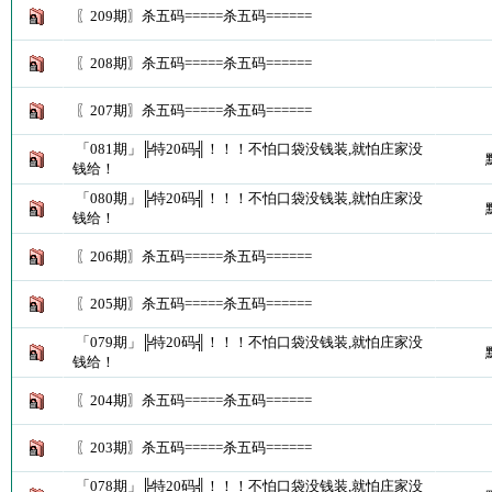
〖209期〗杀五码=====杀五码======
〖208期〗杀五码=====杀五码======
〖207期〗杀五码=====杀五码======
「081期」╠特20码╣！！！不怕口袋没钱装,就怕庄家没
钱给！
「080期」╠特20码╣！！！不怕口袋没钱装,就怕庄家没
钱给！
〖206期〗杀五码=====杀五码======
〖205期〗杀五码=====杀五码======
「079期」╠特20码╣！！！不怕口袋没钱装,就怕庄家没
钱给！
〖204期〗杀五码=====杀五码======
〖203期〗杀五码=====杀五码======
「078期」╠特20码╣！！！不怕口袋没钱装,就怕庄家没