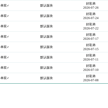
好彩弟
半单双♂
默认版块
2026-07-26
好彩弟
半单双♂
默认版块
2026-07-24
好彩弟
半单双♂
默认版块
2026-07-22
好彩弟
半单双♂
默认版块
2026-07-17
好彩弟
半单双♂
默认版块
2026-07-15
好彩弟
半单双♂
默认版块
2026-07-11
好彩弟
半单双♂
默认版块
2026-07-10
好彩弟
半单双♂
默认版块
2026-07-08