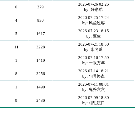
2026-07-26 02:26
0
379
by: 好彩弟
2026-07-25 17:24
4
830
by: 风尘过客
2026-07-23 18:15
5
1617
by: 覃生
2026-07-21 18:50
11
3228
by: 水冬瓜
2026-07-16 17:59
1
1410
by: 一眼万年
2026-07-14 18:21
8
3256
by: 句号终点
2026-07-11 08:01
1
1490
by: 鬼斧六六
2026-07-09 18:30
9
2436
by: 相思渡口