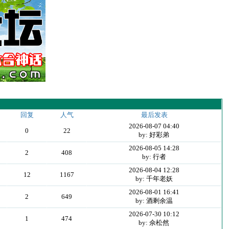
回复
人气
最后发表
2026-08-07 04:40
0
22
by: 好彩弟
2026-08-05 14:28
2
408
by: 行者
2026-08-04 12:28
12
1167
by: 千年老妖
2026-08-01 16:41
2
649
by: 酒剩余温
2026-07-30 10:12
1
474
by: 佘松然