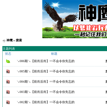
神鹰
» 搜索
主题列表
状态
标题
↘086期↘【前肖后肖】==不会令你失忘的
↘085期↘【前肖后肖】==不会令你失忘的
↘084期↘【前肖后肖】==不会令你失忘的
↘083期↘【前肖后肖】==不会令你失忘的
↘082期↘【前肖后肖】==不会令你失忘的