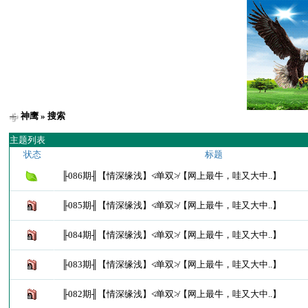
神鹰
» 搜索
主题列表
状态
标题
╟086期╢【情深缘浅】≮单双≯【网上最牛，哇又大中..】
╟085期╢【情深缘浅】≮单双≯【网上最牛，哇又大中..】
╟084期╢【情深缘浅】≮单双≯【网上最牛，哇又大中..】
╟083期╢【情深缘浅】≮单双≯【网上最牛，哇又大中..】
╟082期╢【情深缘浅】≮单双≯【网上最牛，哇又大中..】