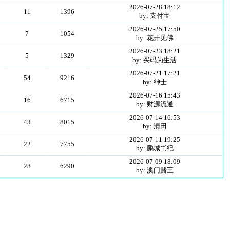
2026-07-28 18:12
11
1396
by: 支付宝
2026-07-25 17:50
7
1054
by: 花开见佛
2026-07-23 18:21
5
1329
by: 买码为生活
2026-07-21 17:21
54
9216
by: 绅士
2026-07-16 15:43
16
6715
by: 财源流通
2026-07-14 16:53
43
8015
by: 清田
2026-07-11 19:25
22
7755
by: 鹏城书纪
2026-07-09 18:09
28
6290
by: 澳门赌王