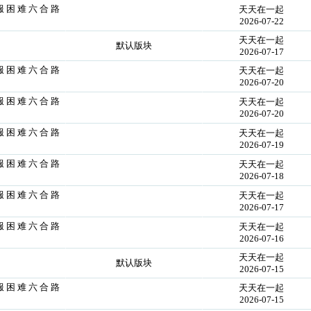
 困 难 六 合 路
天天在一起
2026-07-22
天天在一起
默认版块
2026-07-17
 困 难 六 合 路
天天在一起
2026-07-20
 困 难 六 合 路
天天在一起
2026-07-20
 困 难 六 合 路
天天在一起
2026-07-19
 困 难 六 合 路
天天在一起
2026-07-18
 困 难 六 合 路
天天在一起
2026-07-17
 困 难 六 合 路
天天在一起
2026-07-16
天天在一起
默认版块
2026-07-15
 困 难 六 合 路
天天在一起
2026-07-15