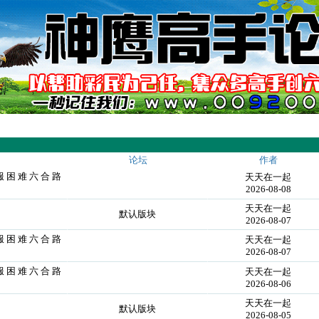
论坛
作者
 困 难 六 合 路
天天在一起
2026-08-08
天天在一起
默认版块
2026-08-07
 困 难 六 合 路
天天在一起
2026-08-07
 困 难 六 合 路
天天在一起
2026-08-06
天天在一起
默认版块
2026-08-05