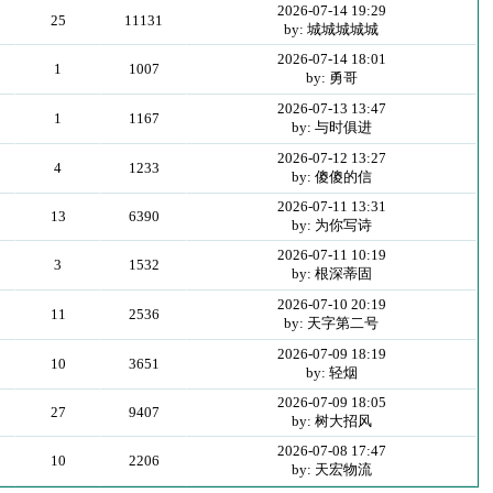
2026-07-14 19:29
25
11131
by: 城城城城城
2026-07-14 18:01
1
1007
by: 勇哥
2026-07-13 13:47
1
1167
by: 与时俱进
2026-07-12 13:27
4
1233
by: 傻傻的信
2026-07-11 13:31
13
6390
by: 为你写诗
2026-07-11 10:19
3
1532
by: 根深蒂固
2026-07-10 20:19
11
2536
by: 天字第二号
2026-07-09 18:19
10
3651
by: 轻烟
2026-07-09 18:05
27
9407
by: 树大招风
2026-07-08 17:47
10
2206
by: 天宏物流