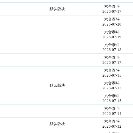
六合泰斗
默认版块
2026-07-17
六合泰斗
2026-07-20
六合泰斗
2026-07-19
六合泰斗
2026-07-18
六合泰斗
2026-07-17
六合泰斗
2026-07-15
六合泰斗
默认版块
2026-07-15
六合泰斗
2026-07-15
六合泰斗
2026-07-14
六合泰斗
默认版块
2026-07-12