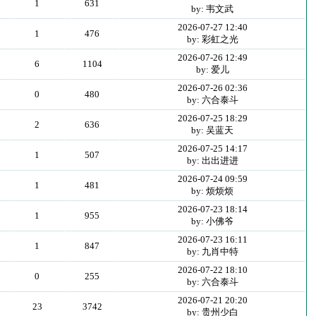
1
631
by: 韦文武
2026-07-27 12:40
1
476
by: 彩虹之光
2026-07-26 12:49
6
1104
by: 爱儿
2026-07-26 02:36
0
480
by: 六合泰斗
2026-07-25 18:29
2
636
by: 吴蓝天
2026-07-25 14:17
1
507
by: 出出进进
2026-07-24 09:59
1
481
by: 烦烦烦
2026-07-23 18:14
1
955
by: 小佛爷
2026-07-23 16:11
1
847
by: 九肖中特
2026-07-22 18:10
0
255
by: 六合泰斗
2026-07-21 20:20
23
3742
by: 贵州少白