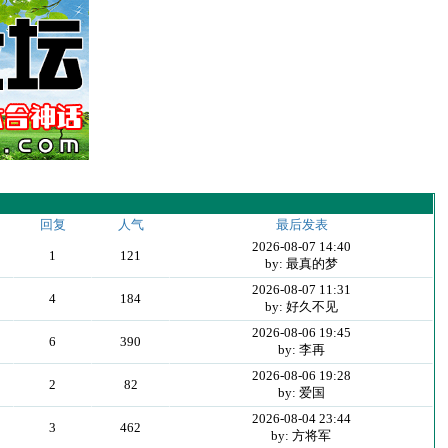
回复
人气
最后发表
2026-08-07 14:40
1
121
by: 最真的梦
2026-08-07 11:31
4
184
by: 好久不见
2026-08-06 19:45
6
390
by: 李再
2026-08-06 19:28
2
82
by: 爱国
2026-08-04 23:44
3
462
by: 方将军