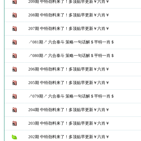
209期 中特劲料来了！多顶贴早更新￥六肖￥
208期 中特劲料来了！多顶贴早更新￥六肖￥
207期 中特劲料来了！多顶贴早更新￥六肖￥
↗081期↗ 六合泰斗 策略一句话解＄平特一肖＄
↗080期↗ 六合泰斗 策略一句话解＄平特一肖＄
206期 中特劲料来了！多顶贴早更新￥六肖￥
205期 中特劲料来了！多顶贴早更新￥六肖￥
↗079期↗ 六合泰斗 策略一句话解＄平特一肖＄
204期 中特劲料来了！多顶贴早更新￥六肖￥
203期 中特劲料来了！多顶贴早更新￥六肖￥
202期 中特劲料来了！多顶贴早更新￥六肖￥