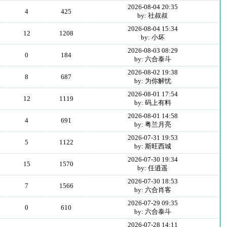
2026-08-04 20:35
4
425
by: 社叔叔
2026-08-04 15:34
12
1208
by: 小坏
2026-08-03 08:29
0
184
by: 六合泰斗
2026-08-02 19:38
8
687
by: 为你解忧
2026-08-01 17:54
12
1119
by: 码上有料
2026-08-01 14:58
4
691
by: 粤兰月亮
2026-07-31 19:53
5
1122
by: 斯旺西城
2026-07-30 19:34
15
1570
by: 任逍遥
2026-07-30 18:53
7
1566
by: 六合肖客
2026-07-29 09:35
0
610
by: 六合泰斗
2026-07-28 14:11