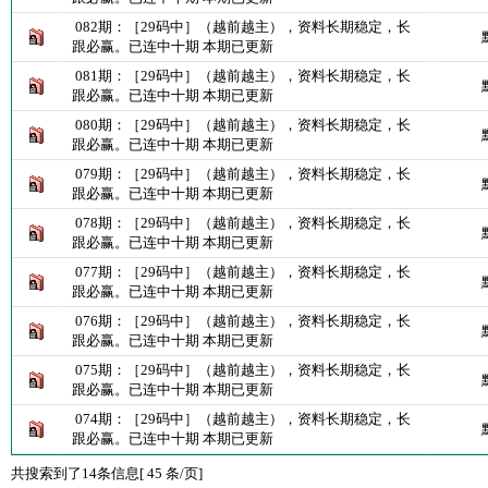
082期：［29码中］（越前越主），资料长期稳定，长
跟必赢。已连中十期 本期已更新
081期：［29码中］（越前越主），资料长期稳定，长
跟必赢。已连中十期 本期已更新
080期：［29码中］（越前越主），资料长期稳定，长
跟必赢。已连中十期 本期已更新
079期：［29码中］（越前越主），资料长期稳定，长
跟必赢。已连中十期 本期已更新
078期：［29码中］（越前越主），资料长期稳定，长
跟必赢。已连中十期 本期已更新
077期：［29码中］（越前越主），资料长期稳定，长
跟必赢。已连中十期 本期已更新
076期：［29码中］（越前越主），资料长期稳定，长
跟必赢。已连中十期 本期已更新
075期：［29码中］（越前越主），资料长期稳定，长
跟必赢。已连中十期 本期已更新
074期：［29码中］（越前越主），资料长期稳定，长
跟必赢。已连中十期 本期已更新
共搜索到了14条信息[ 45 条/页]