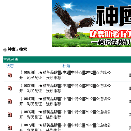
神鹰
» 搜索
主题列表
状态
标题
〖086期〗:★精英品牌▓2中2▓中特☆▓2中2▓☆连续公
开，彩民见证！强烈推荐！
〖085期〗:★精英品牌▓2中2▓中特☆▓2中2▓☆连续公
开，彩民见证！强烈推荐！
〖084期〗:★精英品牌▓2中2▓中特☆▓2中2▓☆连续公
开，彩民见证！强烈推荐！
〖083期〗:★精英品牌▓2中2▓中特☆▓2中2▓☆连续公
开，彩民见证！强烈推荐！
〖082期〗:★精英品牌▓2中2▓中特☆▓2中2▓☆连续公
开，彩民见证！强烈推荐！