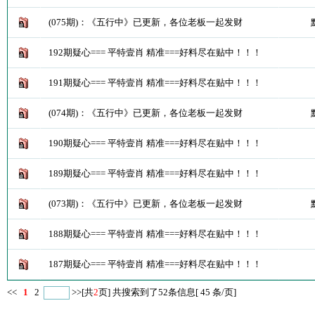
(075期)：《五行中》已更新，各位老板一起发财
192期疑心=== 平特壹肖 精准===好料尽在贴中！！！
191期疑心=== 平特壹肖 精准===好料尽在贴中！！！
(074期)：《五行中》已更新，各位老板一起发财
190期疑心=== 平特壹肖 精准===好料尽在贴中！！！
189期疑心=== 平特壹肖 精准===好料尽在贴中！！！
(073期)：《五行中》已更新，各位老板一起发财
188期疑心=== 平特壹肖 精准===好料尽在贴中！！！
187期疑心=== 平特壹肖 精准===好料尽在贴中！！！
<<
1
2
>>
[共
2
页] 共搜索到了52条信息[ 45 条/页]