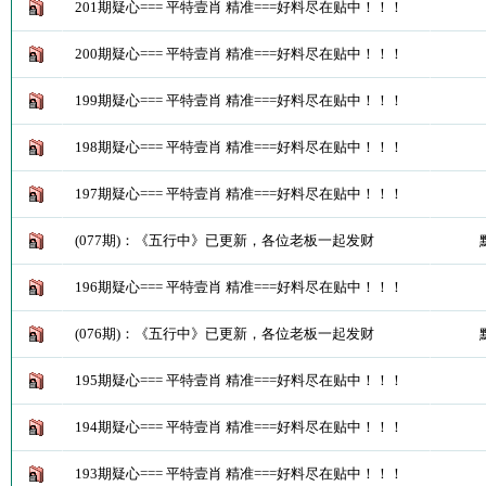
201期疑心=== 平特壹肖 精准===好料尽在贴中！！！
200期疑心=== 平特壹肖 精准===好料尽在贴中！！！
199期疑心=== 平特壹肖 精准===好料尽在贴中！！！
198期疑心=== 平特壹肖 精准===好料尽在贴中！！！
197期疑心=== 平特壹肖 精准===好料尽在贴中！！！
(077期)：《五行中》已更新，各位老板一起发财
196期疑心=== 平特壹肖 精准===好料尽在贴中！！！
(076期)：《五行中》已更新，各位老板一起发财
195期疑心=== 平特壹肖 精准===好料尽在贴中！！！
194期疑心=== 平特壹肖 精准===好料尽在贴中！！！
193期疑心=== 平特壹肖 精准===好料尽在贴中！！！