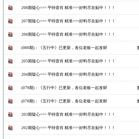
208期疑心=== 平特壹肖 精准===好料尽在贴中！！！
207期疑心=== 平特壹肖 精准===好料尽在贴中！！！
206期疑心=== 平特壹肖 精准===好料尽在贴中！！！
(080期)：《五行中》已更新，各位老板一起发财
205期疑心=== 平特壹肖 精准===好料尽在贴中！！！
204期疑心=== 平特壹肖 精准===好料尽在贴中！！！
(079期)：《五行中》已更新，各位老板一起发财
(078期)：《五行中》已更新，各位老板一起发财
203期疑心=== 平特壹肖 精准===好料尽在贴中！！！
202期疑心=== 平特壹肖 精准===好料尽在贴中！！！