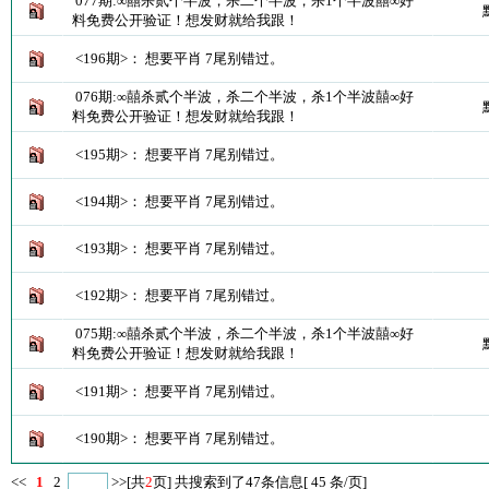
077期:∞囍杀贰个半波，杀二个半波，杀1个半波囍∞好
料免费公开验证！想发财就给我跟！
<196期>： 想要平肖 7尾别错过。
076期:∞囍杀贰个半波，杀二个半波，杀1个半波囍∞好
料免费公开验证！想发财就给我跟！
<195期>： 想要平肖 7尾别错过。
<194期>： 想要平肖 7尾别错过。
<193期>： 想要平肖 7尾别错过。
<192期>： 想要平肖 7尾别错过。
075期:∞囍杀贰个半波，杀二个半波，杀1个半波囍∞好
料免费公开验证！想发财就给我跟！
<191期>： 想要平肖 7尾别错过。
<190期>： 想要平肖 7尾别错过。
<<
1
2
>>
[共
2
页] 共搜索到了47条信息[ 45 条/页]