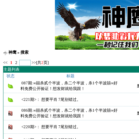
神鹰
» 搜索
<<
1
2
>>
[共
2
页]
主题列表
状态
标题
087期:∞囍杀贰个半波，杀二个半波，杀1个半波囍∞好
料免费公开验证！想发财就给我跟！
<221期>： 想要平肖 7尾别错过。
086期:∞囍杀贰个半波，杀二个半波，杀1个半波囍∞好
料免费公开验证！想发财就给我跟！
<220期>： 想要平肖 7尾别错过。