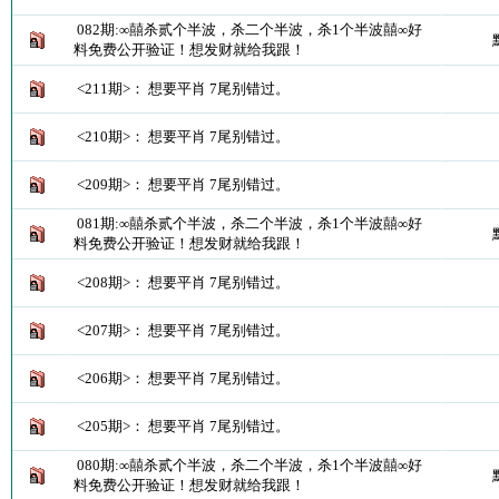
082期:∞囍杀贰个半波，杀二个半波，杀1个半波囍∞好
料免费公开验证！想发财就给我跟！
<211期>： 想要平肖 7尾别错过。
<210期>： 想要平肖 7尾别错过。
<209期>： 想要平肖 7尾别错过。
081期:∞囍杀贰个半波，杀二个半波，杀1个半波囍∞好
料免费公开验证！想发财就给我跟！
<208期>： 想要平肖 7尾别错过。
<207期>： 想要平肖 7尾别错过。
<206期>： 想要平肖 7尾别错过。
<205期>： 想要平肖 7尾别错过。
080期:∞囍杀贰个半波，杀二个半波，杀1个半波囍∞好
料免费公开验证！想发财就给我跟！