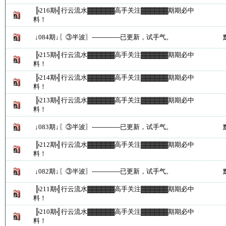
╠216期╣行云流水▓▓▓▓▓▓高手关注▓▓▓▓▓▓期期必中
料！
↓084期↓〖③半波〗--------------已更新，试手气。
╠215期╣行云流水▓▓▓▓▓▓高手关注▓▓▓▓▓▓期期必中
料！
╠214期╣行云流水▓▓▓▓▓▓高手关注▓▓▓▓▓▓期期必中
料！
╠213期╣行云流水▓▓▓▓▓▓高手关注▓▓▓▓▓▓期期必中
料！
↓083期↓〖③半波〗--------------已更新，试手气。
╠212期╣行云流水▓▓▓▓▓▓高手关注▓▓▓▓▓▓期期必中
料！
↓082期↓〖③半波〗--------------已更新，试手气。
╠211期╣行云流水▓▓▓▓▓▓高手关注▓▓▓▓▓▓期期必中
料！
╠210期╣行云流水▓▓▓▓▓▓高手关注▓▓▓▓▓▓期期必中
料！