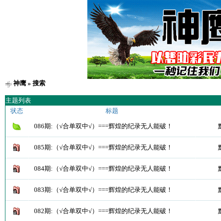
神鹰
» 搜索
主题列表
状态
标题
086期:（√合单双中√）===辉煌的纪录无人能破！
085期:（√合单双中√）===辉煌的纪录无人能破！
084期:（√合单双中√）===辉煌的纪录无人能破！
083期:（√合单双中√）===辉煌的纪录无人能破！
082期:（√合单双中√）===辉煌的纪录无人能破！