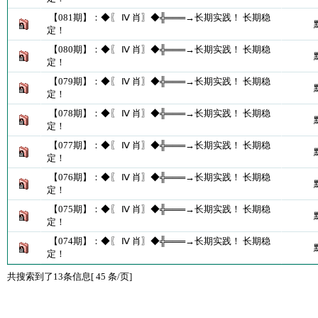
【081期】：◆〖 Ⅳ 肖〗◆╬═══→长期实践！ 长期稳
定！
【080期】：◆〖 Ⅳ 肖〗◆╬═══→长期实践！ 长期稳
定！
【079期】：◆〖 Ⅳ 肖〗◆╬═══→长期实践！ 长期稳
定！
【078期】：◆〖 Ⅳ 肖〗◆╬═══→长期实践！ 长期稳
定！
【077期】：◆〖 Ⅳ 肖〗◆╬═══→长期实践！ 长期稳
定！
【076期】：◆〖 Ⅳ 肖〗◆╬═══→长期实践！ 长期稳
定！
【075期】：◆〖 Ⅳ 肖〗◆╬═══→长期实践！ 长期稳
定！
【074期】：◆〖 Ⅳ 肖〗◆╬═══→长期实践！ 长期稳
定！
共搜索到了13条信息[ 45 条/页]