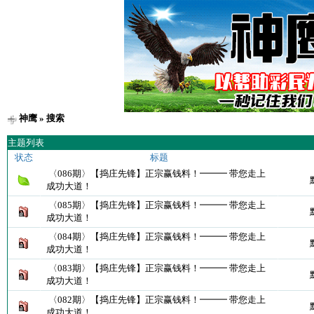
神鹰
» 搜索
主题列表
状态
标题
〈086期〉【捣庄先锋】正宗赢钱料！━━━ 带您走上
成功大道！
〈085期〉【捣庄先锋】正宗赢钱料！━━━ 带您走上
成功大道！
〈084期〉【捣庄先锋】正宗赢钱料！━━━ 带您走上
成功大道！
〈083期〉【捣庄先锋】正宗赢钱料！━━━ 带您走上
成功大道！
〈082期〉【捣庄先锋】正宗赢钱料！━━━ 带您走上
成功大道！