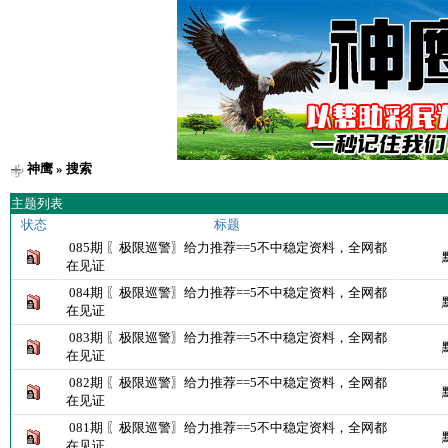
神鹰
» 搜索
主题列表
状态
标题
085期 〖极限巡警〗给力推荐==5不中稳定资料，全网都
在见证
084期 〖极限巡警〗给力推荐==5不中稳定资料，全网都
在见证
083期 〖极限巡警〗给力推荐==5不中稳定资料，全网都
在见证
082期 〖极限巡警〗给力推荐==5不中稳定资料，全网都
在见证
081期 〖极限巡警〗给力推荐==5不中稳定资料，全网都
在见证