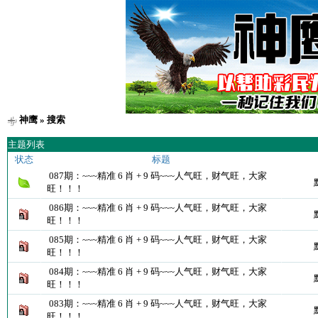
神鹰
» 搜索
主题列表
状态
标题
087期：~~~精准 6 肖 + 9 码~~~人气旺，财气旺，大家
旺！！！
086期：~~~精准 6 肖 + 9 码~~~人气旺，财气旺，大家
旺！！！
085期：~~~精准 6 肖 + 9 码~~~人气旺，财气旺，大家
旺！！！
084期：~~~精准 6 肖 + 9 码~~~人气旺，财气旺，大家
旺！！！
083期：~~~精准 6 肖 + 9 码~~~人气旺，财气旺，大家
旺！！！