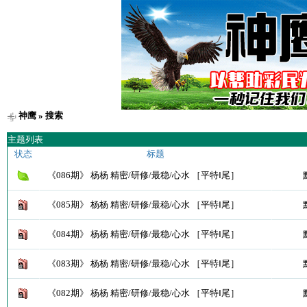
神鹰
» 搜索
主题列表
状态
标题
《086期》 杨杨 精密/研修/最稳/心水 ［平特Ⅰ尾］
《085期》 杨杨 精密/研修/最稳/心水 ［平特Ⅰ尾］
《084期》 杨杨 精密/研修/最稳/心水 ［平特Ⅰ尾］
《083期》 杨杨 精密/研修/最稳/心水 ［平特Ⅰ尾］
《082期》 杨杨 精密/研修/最稳/心水 ［平特Ⅰ尾］