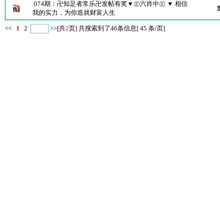
074期：卍知足者常乐卍发帖有奖▼㊣六肖中㊣ ▼ 相信
我的实力，为你造就财富人生
<<
1
2
>>
[共
2
页] 共搜索到了46条信息[ 45 条/页]