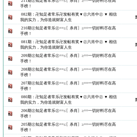
211期㊣知足者常乐㊣==≤〖杀肖〗≥==一切好料尽在高
手榜！
082期：卍知足者常乐卍发帖有奖▼㊣六肖中㊣ ▼ 相信
我的实力，为你造就财富人生
210期㊣知足者常乐㊣==≤〖杀肖〗≥==一切好料尽在高
手榜！
081期：卍知足者常乐卍发帖有奖▼㊣六肖中㊣ ▼ 相信
我的实力，为你造就财富人生
209期㊣知足者常乐㊣==≤〖杀肖〗≥==一切好料尽在高
手榜！
208期㊣知足者常乐㊣==≤〖杀肖〗≥==一切好料尽在高
手榜！
207期㊣知足者常乐㊣==≤〖杀肖〗≥==一切好料尽在高
手榜！
080期：卍知足者常乐卍发帖有奖▼㊣六肖中㊣ ▼ 相信
我的实力，为你造就财富人生
206期㊣知足者常乐㊣==≤〖杀肖〗≥==一切好料尽在高
手榜！
205期㊣知足者常乐㊣==≤〖杀肖〗≥==一切好料尽在高
手榜！