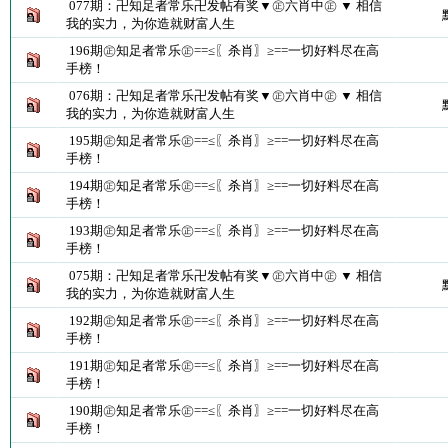
077期：卍知足者常乐卍发帖有奖▼㊣六肖中㊣ ▼ 相信
我的实力，为你造就财富人生
196期㊣知足者常乐㊣==≤〖杀肖〗≥==一切好料尽在高
手榜！
076期：卍知足者常乐卍发帖有奖▼㊣六肖中㊣ ▼ 相信
我的实力，为你造就财富人生
195期㊣知足者常乐㊣==≤〖杀肖〗≥==一切好料尽在高
手榜！
194期㊣知足者常乐㊣==≤〖杀肖〗≥==一切好料尽在高
手榜！
193期㊣知足者常乐㊣==≤〖杀肖〗≥==一切好料尽在高
手榜！
075期：卍知足者常乐卍发帖有奖▼㊣六肖中㊣ ▼ 相信
我的实力，为你造就财富人生
192期㊣知足者常乐㊣==≤〖杀肖〗≥==一切好料尽在高
手榜！
191期㊣知足者常乐㊣==≤〖杀肖〗≥==一切好料尽在高
手榜！
190期㊣知足者常乐㊣==≤〖杀肖〗≥==一切好料尽在高
手榜！