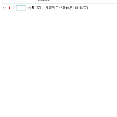
<<
1
2
>>
[共
2
页] 共搜索到了46条信息[ 45 条/页]