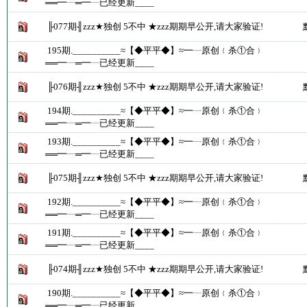
══━┈═━┈已经更新____
╟077期╢zzz★独创 5不中 ★zzz期期早公开,请大家验证!
195期.__________≈【◆平平◆】≈━┈原创﹛杀①合﹜
══━┈═━┈已经更新____
╟076期╢zzz★独创 5不中 ★zzz期期早公开,请大家验证!
194期.__________≈【◆平平◆】≈━┈原创﹛杀①合﹜
══━┈═━┈已经更新____
193期.__________≈【◆平平◆】≈━┈原创﹛杀①合﹜
══━┈═━┈已经更新____
╟075期╢zzz★独创 5不中 ★zzz期期早公开,请大家验证!
192期.__________≈【◆平平◆】≈━┈原创﹛杀①合﹜
══━┈═━┈已经更新____
191期.__________≈【◆平平◆】≈━┈原创﹛杀①合﹜
══━┈═━┈已经更新____
╟074期╢zzz★独创 5不中 ★zzz期期早公开,请大家验证!
190期.__________≈【◆平平◆】≈━┈原创﹛杀①合﹜
══━┈═━┈已经更新____