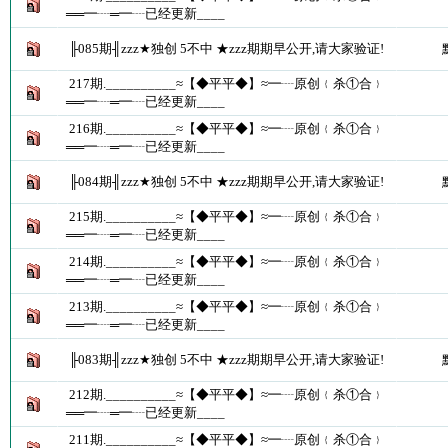
══━┈═━┈已经更新____
╟085期╢zzz★独创 5不中 ★zzz期期早公开,请大家验证!
217期.__________≈【◆平平◆】≈━┈原创﹛杀①合﹜
══━┈═━┈已经更新____
216期.__________≈【◆平平◆】≈━┈原创﹛杀①合﹜
══━┈═━┈已经更新____
╟084期╢zzz★独创 5不中 ★zzz期期早公开,请大家验证!
215期.__________≈【◆平平◆】≈━┈原创﹛杀①合﹜
══━┈═━┈已经更新____
214期.__________≈【◆平平◆】≈━┈原创﹛杀①合﹜
══━┈═━┈已经更新____
213期.__________≈【◆平平◆】≈━┈原创﹛杀①合﹜
══━┈═━┈已经更新____
╟083期╢zzz★独创 5不中 ★zzz期期早公开,请大家验证!
212期.__________≈【◆平平◆】≈━┈原创﹛杀①合﹜
══━┈═━┈已经更新____
211期.__________≈【◆平平◆】≈━┈原创﹛杀①合﹜