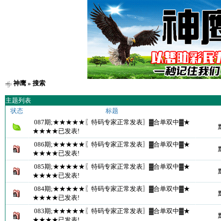
神鹰
» 搜索
主题列表
状态
标题
087期;★★★★★〖特码专家正常发表〗▓合单双中▓★
★★★★已发表!
086期;★★★★★〖特码专家正常发表〗▓合单双中▓★
★★★★已发表!
085期;★★★★★〖特码专家正常发表〗▓合单双中▓★
★★★★已发表!
084期;★★★★★〖特码专家正常发表〗▓合单双中▓★
★★★★已发表!
083期;★★★★★〖特码专家正常发表〗▓合单双中▓★
★★★★已发表!