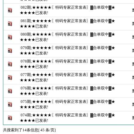
082期;★★★★★〖特码专家正常发表〗▓合单双中▓★
★★★★已发表!
081期;★★★★★〖特码专家正常发表〗▓合单双中▓★
★★★★已发表!
080期;★★★★★〖特码专家正常发表〗▓合单双中▓★
★★★★已发表!
079期;★★★★★〖特码专家正常发表〗▓合单双中▓★
★★★★已发表!
078期;★★★★★〖特码专家正常发表〗▓合单双中▓★
★★★★已发表!
077期;★★★★★〖特码专家正常发表〗▓合单双中▓★
★★★★已发表!
076期;★★★★★〖特码专家正常发表〗▓合单双中▓★
★★★★已发表!
075期;★★★★★〖特码专家正常发表〗▓合单双中▓★
★★★★已发表!
074期;★★★★★〖特码专家正常发表〗▓合单双中▓★
★★★★已发表!
共搜索到了14条信息[ 45 条/页]