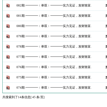
082期:━━━━﹛单双﹜━━━━实力见证，发财致富.
081期:━━━━﹛单双﹜━━━━实力见证，发财致富.
080期:━━━━﹛单双﹜━━━━实力见证，发财致富.
079期:━━━━﹛单双﹜━━━━实力见证，发财致富.
078期:━━━━﹛单双﹜━━━━实力见证，发财致富.
077期:━━━━﹛单双﹜━━━━实力见证，发财致富.
076期:━━━━﹛单双﹜━━━━实力见证，发财致富.
075期:━━━━﹛单双﹜━━━━实力见证，发财致富.
074期:━━━━﹛单双﹜━━━━实力见证，发财致富.
共搜索到了14条信息[ 45 条/页]