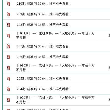
210期: 精准 特 36 码 ，准不准先看看！
209期: 精准 特 36 码 ，准不准先看看！
208期: 精准 特 36 码 ，准不准先看看！
〖081期〗 ==『玄机内幕』==『大尾小尾』== 年薪千万
不是想 ！
207期: 精准 特 36 码 ，准不准先看看！
206期: 精准 特 36 码 ，准不准先看看！
〖080期〗 ==『玄机内幕』==『大尾小尾』== 年薪千万
不是想 ！
205期: 精准 特 36 码 ，准不准先看看！
204期: 精准 特 36 码 ，准不准先看看！
〖079期〗 ==『玄机内幕』==『大尾小尾』== 年薪千万
不是想 ！