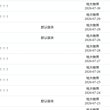
地大物博
！！！！
2026-07-30
地大物博
！！！！
2026-07-29
地大物博
默认版块
2026-07-29
地大物博
默认版块
2026-07-26
地大物博
！！！！
2026-07-28
地大物博
！！！！
2026-07-27
地大物博
！！！！
2026-07-26
地大物博
！！！！
2026-07-25
地大物博
！！！！
2026-07-24
地大物博
默认版块
2026-07-23
地大物博