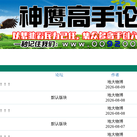
论坛
作者
地大物博
！！！！
2026-08-09
地大物博
默认版块
2026-08-08
地大物博
！！！！
2026-08-08
地大物博
默认版块
2026-08-07
地大物博
！！！！