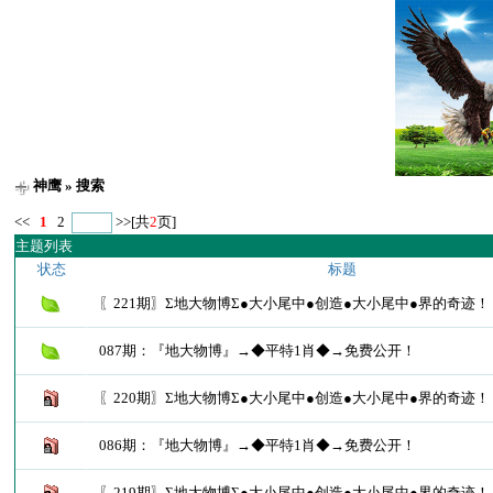
神鹰
» 搜索
<<
1
2
>>
[共
2
页]
主题列表
状态
标题
〖221期〗Σ地大物博Σ●大小尾中●创造●大小尾中●界的奇迹
087期：『地大物博』→◆平特1肖◆→免费公开！
〖220期〗Σ地大物博Σ●大小尾中●创造●大小尾中●界的奇迹
086期：『地大物博』→◆平特1肖◆→免费公开！
〖219期〗Σ地大物博Σ●大小尾中●创造●大小尾中●界的奇迹