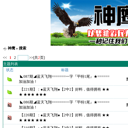
神鹰
» 搜索
<<
1
2
>>
[共
2
页]
主题列表
状态
标题
◣087期◢蓝天飞翔=======一字『平特1尾』★======
加油加油！
【221期】：●蓝天飞翔●【2中2】好料，值得拥有 ★★
★ ★★★ ★★★
◣086期◢蓝天飞翔=======一字『平特1尾』★======
加油加油！
【220期】：●蓝天飞翔●【2中2】好料，值得拥有 ★★
★ ★★★ ★★★
【219期】：●蓝天飞翔●【2中2】好料，值得拥有 ★★