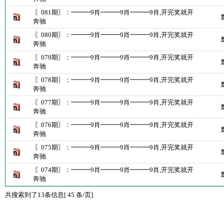
〖081期〗：━━━9肖━━━9肖━━━9肖,开完奖就开
奔驰
〖080期〗：━━━9肖━━━9肖━━━9肖,开完奖就开
奔驰
〖079期〗：━━━9肖━━━9肖━━━9肖,开完奖就开
奔驰
〖078期〗：━━━9肖━━━9肖━━━9肖,开完奖就开
奔驰
〖077期〗：━━━9肖━━━9肖━━━9肖,开完奖就开
奔驰
〖076期〗：━━━9肖━━━9肖━━━9肖,开完奖就开
奔驰
〖075期〗：━━━9肖━━━9肖━━━9肖,开完奖就开
奔驰
〖074期〗：━━━9肖━━━9肖━━━9肖,开完奖就开
奔驰
共搜索到了13条信息[ 45 条/页]