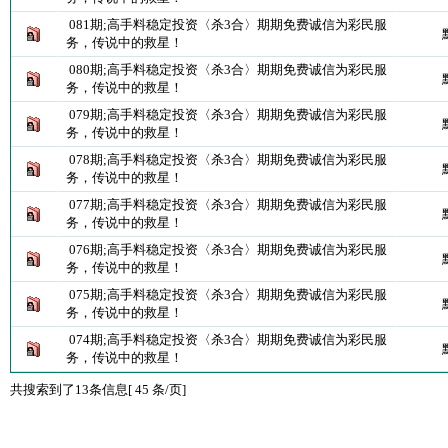
081期;高手料稳定投资〈杀3合〉期期免费诚信为彩民服
务，传说中的救星！
080期;高手料稳定投资〈杀3合〉期期免费诚信为彩民服
务，传说中的救星！
079期;高手料稳定投资〈杀3合〉期期免费诚信为彩民服
务，传说中的救星！
078期;高手料稳定投资〈杀3合〉期期免费诚信为彩民服
务，传说中的救星！
077期;高手料稳定投资〈杀3合〉期期免费诚信为彩民服
务，传说中的救星！
076期;高手料稳定投资〈杀3合〉期期免费诚信为彩民服
务，传说中的救星！
075期;高手料稳定投资〈杀3合〉期期免费诚信为彩民服
务，传说中的救星！
074期;高手料稳定投资〈杀3合〉期期免费诚信为彩民服
务，传说中的救星！
共搜索到了13条信息[ 45 条/页]