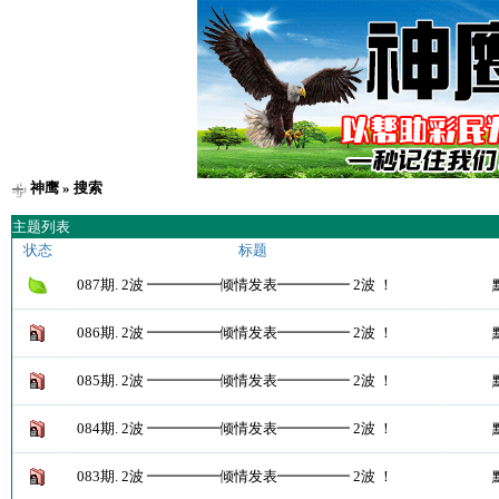
神鹰
» 搜索
主题列表
状态
标题
087期. 2波 ━━━━━倾情发表━━━━━ 2波 ！
086期. 2波 ━━━━━倾情发表━━━━━ 2波 ！
085期. 2波 ━━━━━倾情发表━━━━━ 2波 ！
084期. 2波 ━━━━━倾情发表━━━━━ 2波 ！
083期. 2波 ━━━━━倾情发表━━━━━ 2波 ！