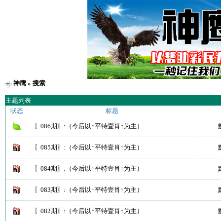
神鹰
» 搜索
主题列表
状态
标题
〖086期〗:（今后以↑平特壹肖↑为主）
〖085期〗:（今后以↑平特壹肖↑为主）
〖084期〗:（今后以↑平特壹肖↑为主）
〖083期〗:（今后以↑平特壹肖↑为主）
〖082期〗:（今后以↑平特壹肖↑为主）