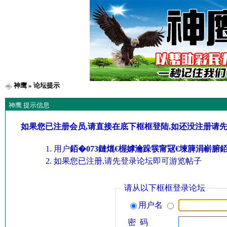
神鹰
» 论坛提示
神鹰 提示信息
如果您已注册会员,请直接在底下框框登陆,如还没注册请
用户
銆�073鏈熴€楃嫭瀹跺彂甯冦€堜簲涓嶄腑
如果您已注册,请先登录论坛即可游览帖子
请从以下框框登录论坛
用户名
密 码