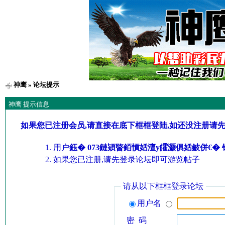
神鹰
» 论坛提示
神鹰 提示信息
如果您已注册会员,请直接在底下框框登陆,如还没注册请
用户
鈺� 073鏈熲暋銆愩姡澶у皬灏俱姡鈹併€
如果您已注册,请先登录论坛即可游览帖子
请从以下框框登录论坛
用户名
密 码