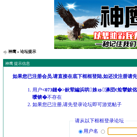
神鹰
» 论坛提示
神鹰 提示信息
如果您已注册会员,请直接在底下框框登陆,如还没注册请
用户
<073鏈�>鈥荤編浜哄姝ゅ濞団€烩攣
噯锛�
不存在
如果您已注册,请先登录论坛即可游览帖子
请从以下框框登录论坛
用户名