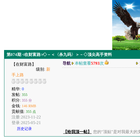
第074期 ≮在财富路≯◇－＜〈杀九码〉＞－◇顶尖高手资料
导航
本帖查看
5793
次
【在财富路】
级别:
新
手上路
精华:
0
发帖:
355
积分:
355 分
金钱:
146 RMB
贡献值:
355 点
注册:2023-11-22
登录:2025-05-21
历史记录
【给我顶一帖】
您的“顶贴”是对我最大的支持