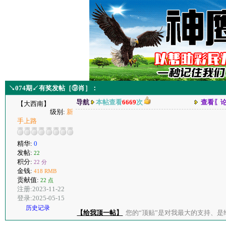
↘074期↙有奖发帖［⑨肖］：
导航
本帖查看
6669
次
查看〖
【大西南】
级别:
新
手上路
精华:
0
发帖:
22
积分:
22 分
金钱:
418 RMB
贡献值:
22 点
注册:2023-11-22
登录:2025-05-15
历史记录
【给我顶一帖】
您的“顶贴”是对我最大的支持、是给了我