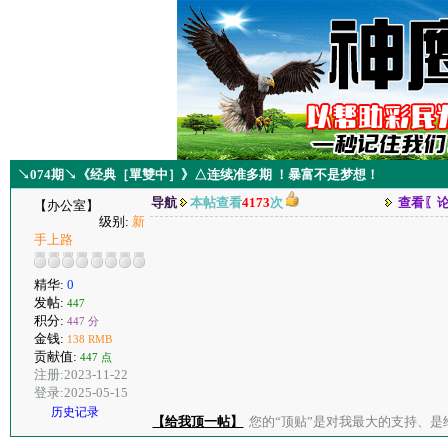
↘074期↘《经典［單雙中］》△连续准多期 ！暴富不是梦想！
导航
本帖查看
4173
次
查看〖
【办公室】
级别:
新
手上路
精华:
0
发帖:
447
积分:
447 分
金钱:
138 RMB
贡献值:
447 点
注册:2023-11-22
登录:2025-05-15
历史记录
【给我顶一帖】
您的“顶贴”是对我最大的支持、是给了我