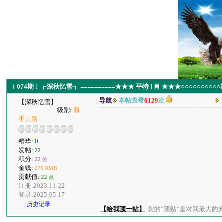
﹛074期﹜┏深秋忆雪┓ ==========★★★ 平特 Ⅰ 肖 ★★★○○○○○○○
导航
本帖查看
6129
次
【深秋忆雪】
级别:
新
手上路
精华:
0
发帖:
22
积分:
22 分
金钱:
279 RMB
贡献值:
22 点
注册:2023-11-22
登录:2025-05-17
历史记录
【给我顶一帖】
您的“顶贴”是对我最大的支持