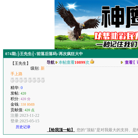
074期;╠王先生╣√前落后落码√再次疯狂大中
导航
本帖查看
10899
次
查看〖
【王先生】
级别:
新
手上路
精华:
0
发帖:
420
积分:
420 分
金钱:
338 RMB
贡献值:
420 点
注册:2023-11-22
登录:2025-05-15
历史记录
【给我顶一帖】
您的“顶贴”是对我最大的支持、是给了我