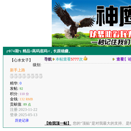
┏074期┓精品≮高码底码≯，长跟稳赚。
导航
本帖查看
5777
次
查看〖
【心水女子】
级别:
新手上路
精华:
0
发帖:
92
积分:
110 分
金钱:
132 RMB
贡献值:
89 点
注册:2023-11-22
登录:2025-05-13
历史记录
【给我顶一帖】
您的“顶贴”是对我最大的支持、是给了我