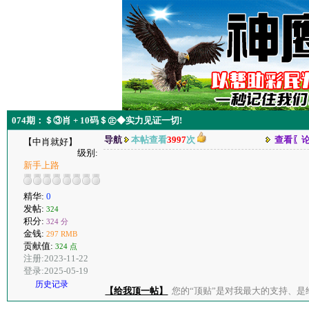
074期：＄③肖 + 10码＄㊣◆实力见证一切!
导航
本帖查看
3997
次
查看〖
【中肖就好】
级别:
新手上路
精华:
0
发帖:
324
积分:
324 分
金钱:
297 RMB
贡献值:
324 点
注册:2023-11-22
登录:2025-05-19
历史记录
【给我顶一帖】
您的“顶贴”是对我最大的支持、是给了我