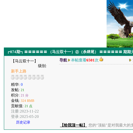
┏074期┓〓〓〓〓〓〓 （马云双十一）㊣（杀肆尾） 〓〓〓〓〓〓 期期大中
导航
本帖查看
6501
次
【马云双十一】
级别:
新手上路
精华:
0
发帖:
21
积分:
21 分
金钱:
324 RMB
贡献值:
21 点
注册:2023-11-22
登录:2025-05-20
历史记录
【给我顶一帖】
您的“顶贴”是对我最大的支持