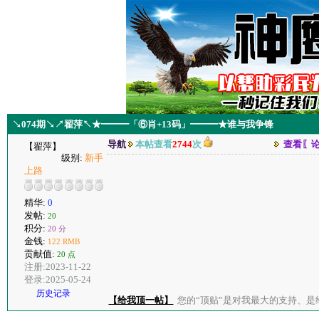
↘074期↘↗翟萍↖★━━━「⑥肖+13码」━━━★谁与我争锋
导航
本帖查看
2744
次
查看〖
【翟萍】
级别:
新手
上路
精华:
0
发帖:
20
积分:
20 分
金钱:
122 RMB
贡献值:
20 点
注册:2023-11-22
登录:2025-05-24
历史记录
【给我顶一帖】
您的“顶贴”是对我最大的支持、是给了我