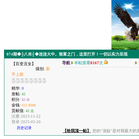
074期◆╠八肖╣◆连连大中。致富之门，这里打开！一切以实力呈现
导航
本帖查看
8167
次
【百变丑女】
级别:
新
手上路
精华:
0
发帖:
42
积分:
42 分
金钱:
422 RMB
贡献值:
42 点
注册:2023-11-22
登录:2025-05-20
历史记录
【给我顶一帖】
您的“顶贴”是对我最大的支持