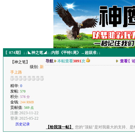
〖074期〗↓↓◣神之笔◢↓↓内部《平特1尾》→超级准↓↓
导航
本帖查看
3091
次
查看〖
【神之笔】
级别:
新
手上路
精华:
0
发帖:
570
积分:
578 分
金钱:
244 RMB
贡献值:
569 点
注册:2023-11-22
登录:2025-05-22
历史记录
【给我顶一帖】
您的“顶贴”是对我最大的支持、是给了我