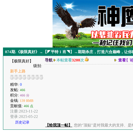
074期.《极限真好》→【◤平特 1 肖◥】→期期杀庄，打造六合巅峰，让
导航
本帖查看
3200
次
查看〖
【极限真好】
级别:
新手上路
精华:
0
发帖:
466
积分:
466 分
金钱:
139 RMB
贡献值:
466 点
注册:2023-11-22
登录:2025-05-22
历史记录
【给我顶一帖】
您的“顶贴”是对我最大的支持、是给了我